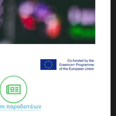
am παραδοτέων