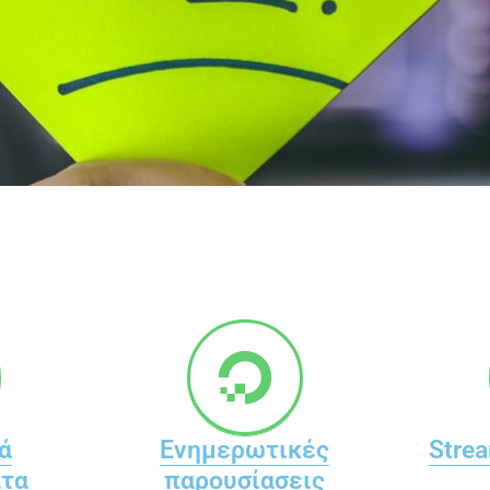
ά
Ενημερωτικές
Stre
ατα
παρουσίασεις