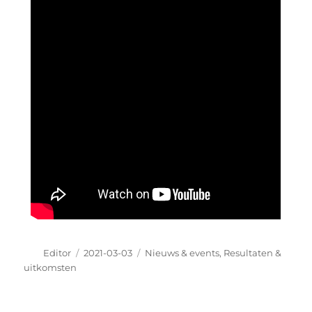
Editor
2021-03-03
Nieuws & events
,
Resultaten &
uitkomsten