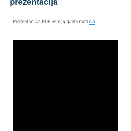
prezentacija
Prezentacijos PDF versiją galite rasti
čia